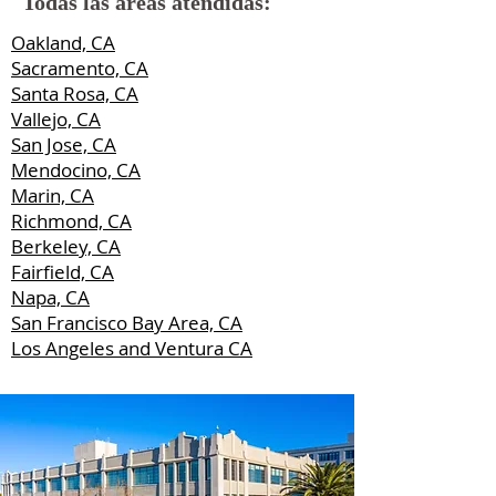
Todas las áreas atendidas:
Oakland, CA
Sacramento, CA
Santa Rosa, CA
Vallejo, CA
San Jose, CA
Mendocino, CA
Marin, CA
Richmond, CA
Berkeley, CA
Fairfield, CA
Napa, CA
San Francisco Bay Area, CA
Los Angeles and Ventura CA