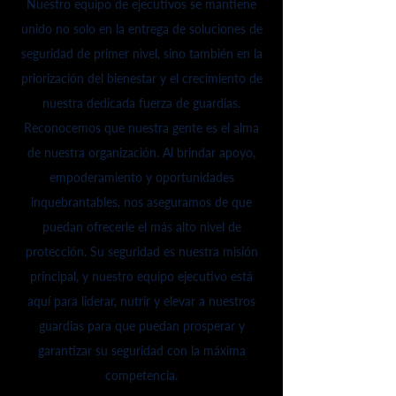
Nuestro equipo de ejecutivos se mantiene
unido no solo en la entrega de soluciones de
seguridad de primer nivel, sino también en la
priorización del bienestar y el crecimiento de
nuestra dedicada fuerza de guardias.
Reconocemos que nuestra gente es el alma
de nuestra organización. Al brindar apoyo,
empoderamiento y oportunidades
inquebrantables, nos aseguramos de que
puedan ofrecerle el más alto nivel de
protección. Su seguridad es nuestra misión
principal, y nuestro equipo ejecutivo está
aquí para liderar, nutrir y elevar a nuestros
guardias para que puedan prosperar y
garantizar su seguridad con la máxima
competencia.