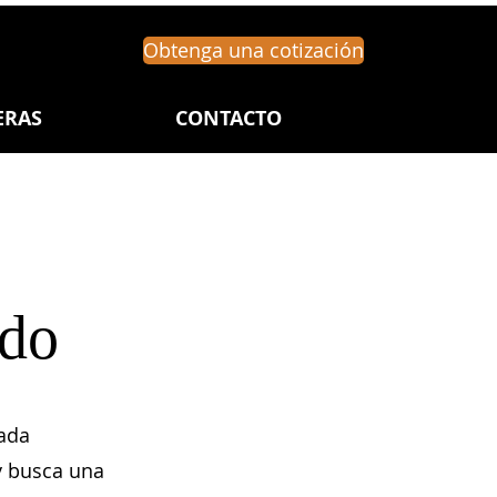
Obtenga una cotización
ERAS
CONTACTO
ado
vada
 y busca una