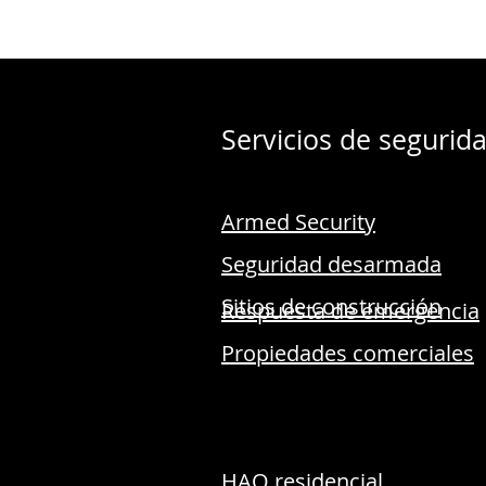
Servicios de segurid
Armed Security
Seguridad desarmada
Sitios de construcción
Respuesta de emergencia
Propiedades comerciales
HAO residencial