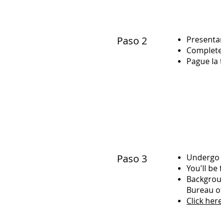
Paso 2
Presentar
Complete
Pague la 
Paso 3
Undergo 
You'll be
Backgrou
Bureau of
Click her