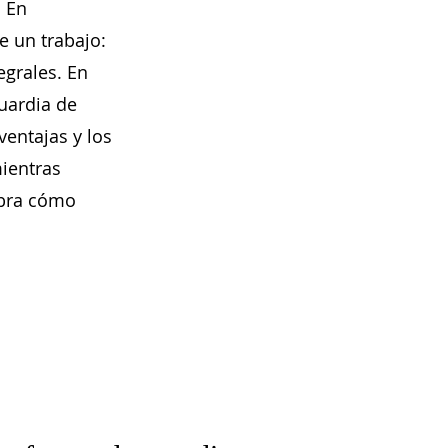
. En
 un trabajo:
grales. En
guardia de
ventajas y los
ientras
ubra cómo