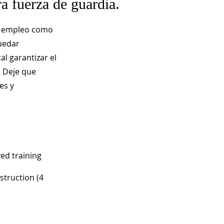
ra fuerza de guardia.
an empleo como
uedar
al garantizar el
. Deje que
es y
ved training
struction (4